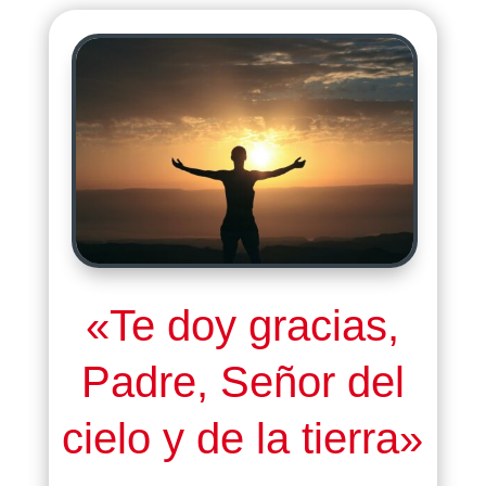
«Te doy gracias,
Padre, Señor del
cielo y de la tierra
»