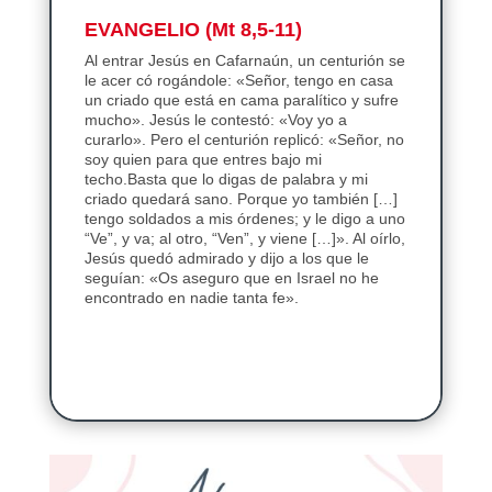
EVANGELIO
(Mt 8,5-11)
Al entrar Jesús en Cafarnaún, un centurión se
le acer có rogándole: «Señor, tengo en casa
un criado que está en cama paralítico y sufre
mucho». Jesús le contestó: «Voy yo a
curarlo». Pero el centurión replicó: «Señor, no
soy quien para que entres bajo mi
techo.Basta que lo digas de palabra y mi
criado quedará sano. Porque yo también […]
tengo soldados a mis órdenes; y le digo a uno
“Ve”, y va; al otro, “Ven”, y viene […]». Al oírlo,
Jesús quedó admirado y dijo a los que le
seguían: «Os aseguro que en Israel no he
encontrado en nadie tanta fe».