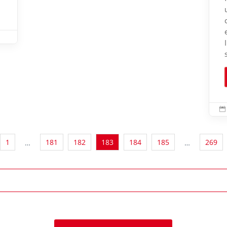

1
181
182
183
184
185
269
…
…