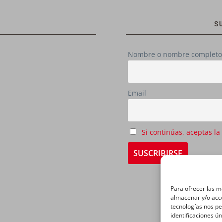
S
Nombre o nombre completo
Email
Si continúas, aceptas la
Para ofrecer las m
almacenar y/o acce
tecnologías nos p
identificaciones ún