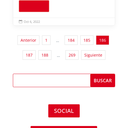
Leer más
Oct 6, 2022

Anterior
1
184
185
186
…
187
188
269
Siguiente
…
SOCIAL