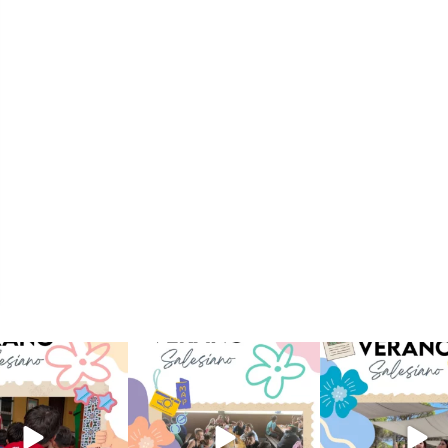
verano sin que sea
viviendo la alegría en el
Que bonito todo lo que
ano ❤️💫 en Luz 4
...
campamento Caravio
...
en el campame
194
0
93
2
253