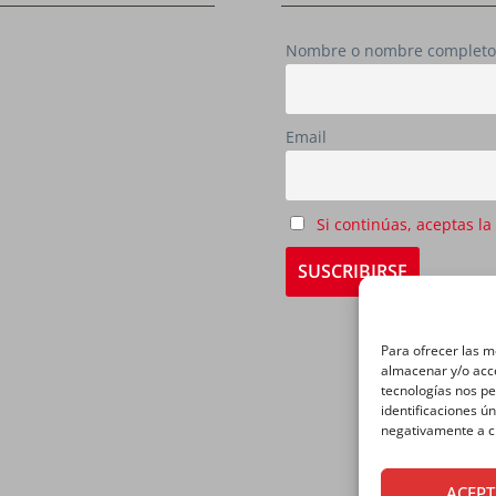
Nombre o nombre completo
Email
Si continúas, aceptas la
Para ofrecer las m
almacenar y/o acce
tecnologías nos p
identificaciones ún
negativamente a ci
ACEP