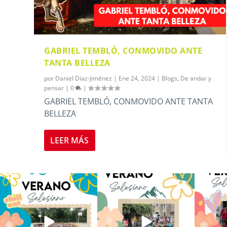
GABRIEL TEMBLÓ, CONMOVIDO ANTE
TANTA BELLEZA
por
Daniel Díaz-Jiménez
|
Ene 24, 2024
|
Blogs
,
De andar y
pensar
|
0
|
GABRIEL TEMBLÓ, CONMOVIDO ANTE TANTA
BELLEZA
LEER MÁS
Los alumnos de 6º de Primaria, 1º
La diversión y la alegría también
No hay 
y 2º de la ESO
...
se han sentido
...
Salesi
146
2
95
0