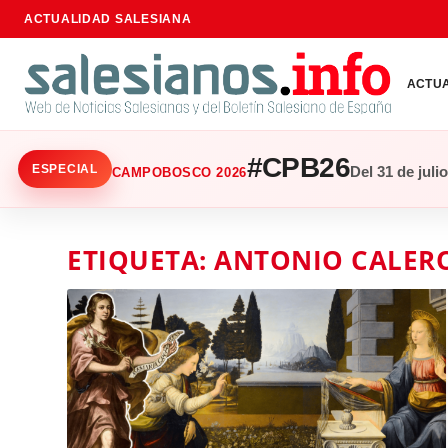
ACTUALIDAD SALESIANA
ACTU
#CPB26
ESPECIAL
Del 31 de juli
CAMPOBOSCO 2026
ETIQUETA:
ANTONIO CALER