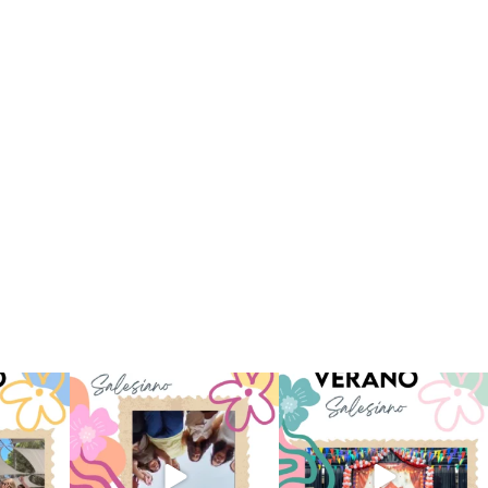
 han vivido
Superestrella!! 🌟 La música
La Orotava ha disfrutado a lo
nto
...
invade el Campamento
...
grande de su
...
2
6
0
66
1