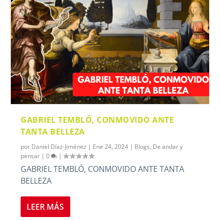
GABRIEL TEMBLÓ, CONMOVIDO ANTE
TANTA BELLEZA
por
Daniel Díaz-Jiménez
|
Ene 24, 2024
|
Blogs
,
De andar y
pensar
|
0
|
GABRIEL TEMBLÓ, CONMOVIDO ANTE TANTA
BELLEZA
LEER MÁS