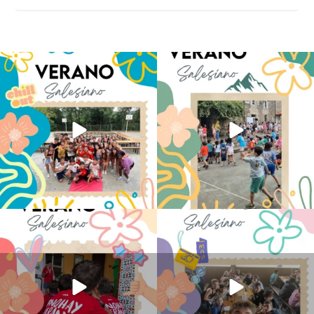
Los alumnos de 6º de Primaria, 1º y 2º
La diversión y la alegría también se han
de la ESO
...
sentido
...
145
2
93
0
No hay verano sin que sea Salesiano ❤️
viviendo la alegría en el campamento
💫 en Luz 4
...
Caravio
...
194
0
91
2