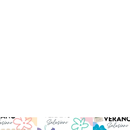
verano sin que sea
viviendo la alegría en el
Que bonito todo lo que
ano ❤️💫 en Luz 4
...
campamento Caravio
...
en el campame