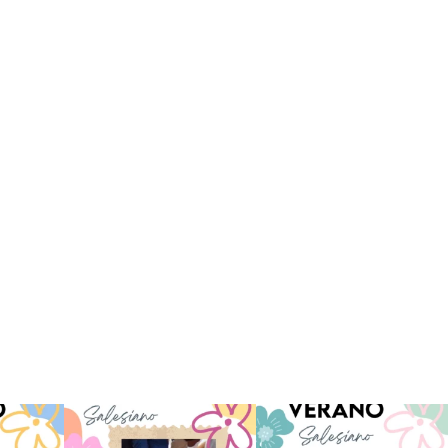
 han vivido
Superestrella!! 🌟 La música
La Orotava ha disfrutado a lo
nto
...
invade el Campamento
...
grande de su
...