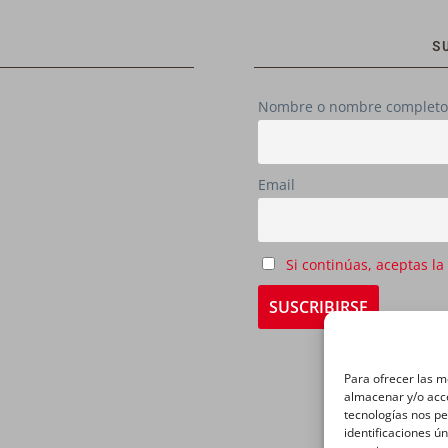
S
Nombre o nombre completo
Email
Si continúas, aceptas la
Para ofrecer las m
almacenar y/o acce
tecnologías nos p
identificaciones ún