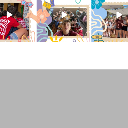
194
0
91
2
251