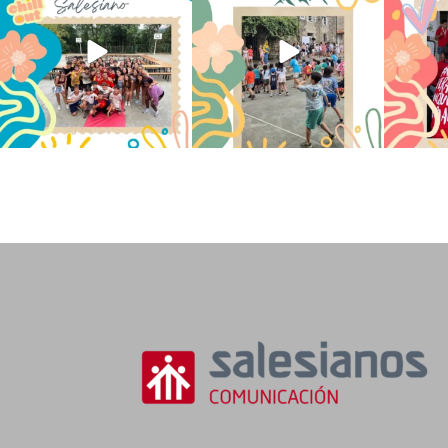
145
2
93
0