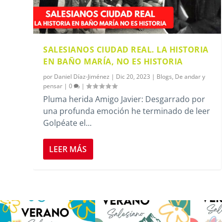
SALESIANOS CIUDAD REAL. LA HISTORIA
EN BAÑO MARÍA, NO ES HISTORIA
por
Daniel Díaz-Jiménez
|
Dic 20, 2023
|
Blogs
,
De andar y
pensar
|
0
|
Pluma herida Amigo Javier: Desgarrado por
una profunda emoción he terminado de leer
Golpéate el...
LEER MÁS
Los alumnos de 6º de Primaria, 1º
La diversión y la alegría también
No hay 
y 2º de la ESO
...
se han sentido
...
Salesi