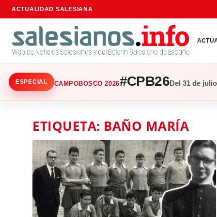
ACTUALIDAD SALESIANA
ACTU
#CPB26
ESPECIAL
Del 31 de juli
CAMPOBOSCO 2026
ETIQUETA:
BAÑO MARÍA