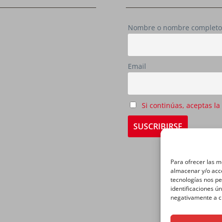
Nombre o nombre completo
Email
Si continúas, aceptas la
Para ofrecer las m
almacenar y/o acce
tecnologías nos p
identificaciones ún
negativamente a ci