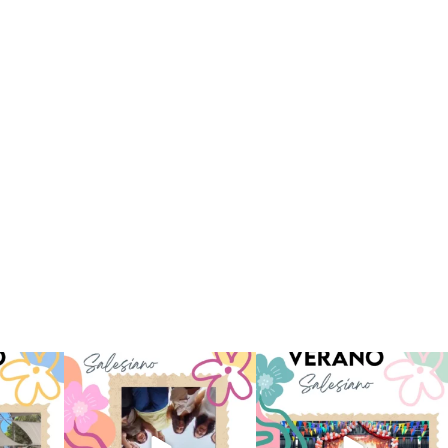
 han vivido
Superestrella!! 🌟 La música
La Orotava ha disfrutado a lo
nto
...
invade el Campamento
...
grande de su
...
2
6
0
66
1