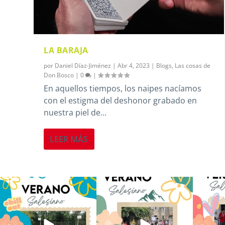
LA BARAJA
por
Daniel Díaz-Jiménez
|
Abr 4, 2023
|
Blogs
,
Las cosas de
Don Bosco
|
0
|
En aquellos tiempos, los naipes nacíamos
con el estigma del deshonor grabado en
nuestra piel de...
LEER MÁS
Los alumnos de 6º de Primaria, 1º
La diversión y la alegría también
No hay 
y 2º de la ESO
...
se han sentido
...
Salesi
145
2
93
0