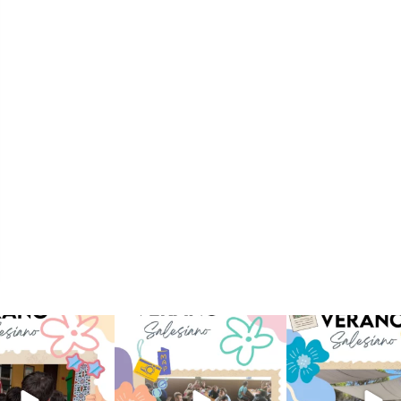
verano sin que sea
viviendo la alegría en el
Que bonito todo lo que
ano ❤️💫 en Luz 4
...
campamento Caravio
...
en el campame
194
0
91
2
251