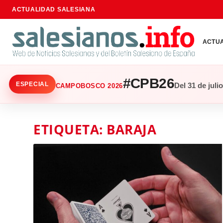
ACTUALIDAD SALESIANA
ACTU
#CPB26
ESPECIAL
Del 31 de juli
CAMPOBOSCO 2026
ETIQUETA:
BARAJA