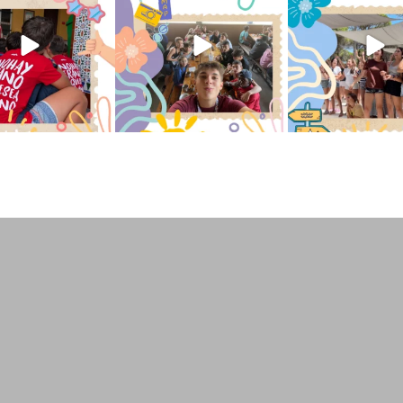
194
0
91
2
251