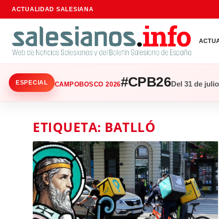
ACTUALIDAD SALESIANA
ACTU
#CPB26
ESPECIAL
Del 31 de juli
CAMPOBOSCO 2026
ETIQUETA:
BATLLÓ