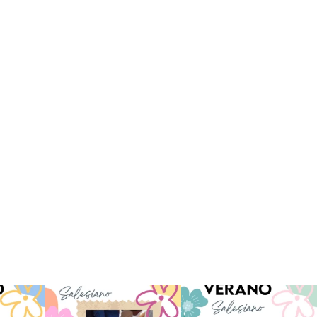
 han vivido
Superestrella!! 🌟 La música
La Orotava ha disfrutado a lo
nto
...
invade el Campamento
...
grande de su
...