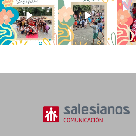
145
2
93
0