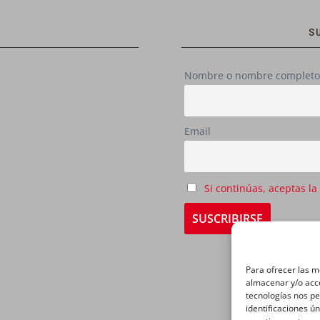
S
Nombre o nombre completo
Email
Si continúas, aceptas la
Para ofrecer las m
almacenar y/o acce
tecnologías nos p
identificaciones ún