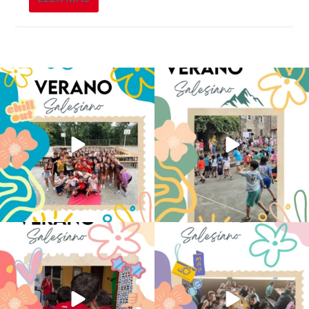
Los alumnos de 6º de Primaria, 1º y 2º
La diversión y la alegría también se han
de la ESO
...
sentido
...
145
2
92
0
No hay verano sin que sea Salesiano ❤️
viviendo la alegría en el campamento
💫 en Luz 4
...
Caravio
...
194
0
91
2