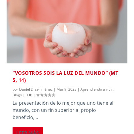
“VOSOTROS SOIS LA LUZ DEL MUNDO” (MT
5, 14)
por
Daniel Díaz-Jiménez
|
Mar 9, 2023
|
Aprendiendo a vivir
,
Blogs
|
0
|
La presentación de lo mejor que uno tiene al
mundo, con un fin superior al propio
beneficio,...
LEER MÁS