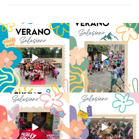
Los alumnos de 6º de Primaria, 1º y 2º
La diversión y la alegría también se han
de la ESO
...
sentido
...
145
2
95
0
No hay verano sin que sea Salesiano ❤️
viviendo la alegría en el campamento
💫 en Luz 4
...
Caravio
...
194
0
92
2