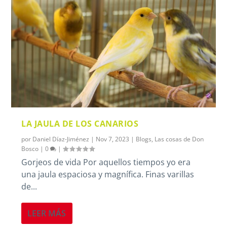
LA JAULA DE LOS CANARIOS
por
Daniel Díaz-Jiménez
|
Nov 7, 2023
|
Blogs
,
Las cosas de Don
Bosco
|
0
|
Gorjeos de vida Por aquellos tiempos yo era
una jaula espaciosa y magnífica. Finas varillas
de...
LEER MÁS