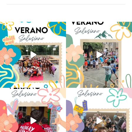
Los alumnos de 6º de Primaria, 1º y 2º
La diversión y la alegría también se han
de la ESO
...
sentido
...
145
2
93
0
No hay verano sin que sea Salesiano ❤️
viviendo la alegría en el campamento
💫 en Luz 4
...
Caravio
...
194
0
91
2