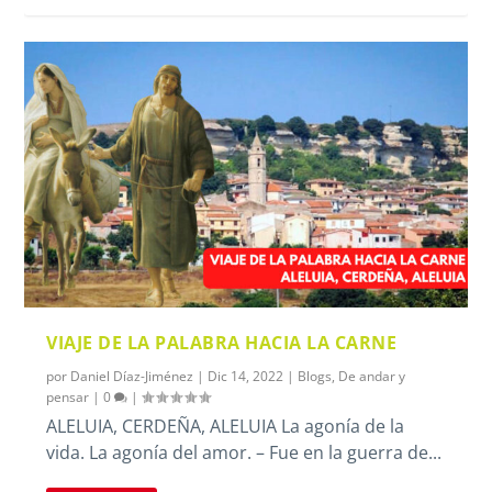
VIAJE DE LA PALABRA HACIA LA CARNE
por
Daniel Díaz-Jiménez
|
Dic 14, 2022
|
Blogs
,
De andar y
pensar
|
0
|
ALELUIA, CERDEÑA, ALELUIA La agonía de la
vida. La agonía del amor. – Fue en la guerra de...