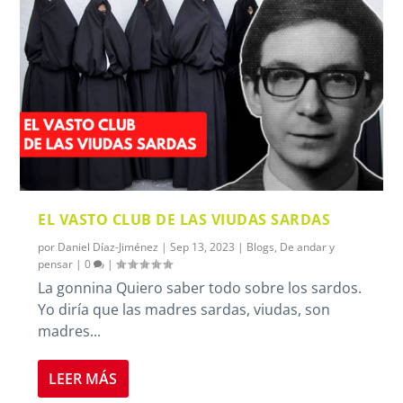
EL VASTO CLUB DE LAS VIUDAS SARDAS
por
Daniel Díaz-Jiménez
|
Sep 13, 2023
|
Blogs
,
De andar y
pensar
|
0
|
La gonnina Quiero saber todo sobre los sardos.
Yo diría que las madres sardas, viudas, son
madres...
LEER MÁS