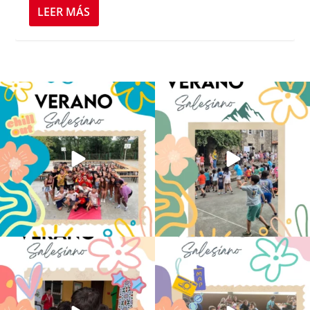
LEER MÁS
Los alumnos de 6º de Primaria, 1º y 2º
La diversión y la alegría también se han
de la ESO
...
sentido
...
145
2
95
0
No hay verano sin que sea Salesiano ❤️
viviendo la alegría en el campamento
💫 en Luz 4
...
Caravio
...
194
0
92
2