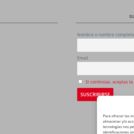
S
Nombre o nombre completo
Email
Si continúas, aceptas la
Para ofrecer las m
almacenar y/o acce
tecnologías nos p
identificaciones ún