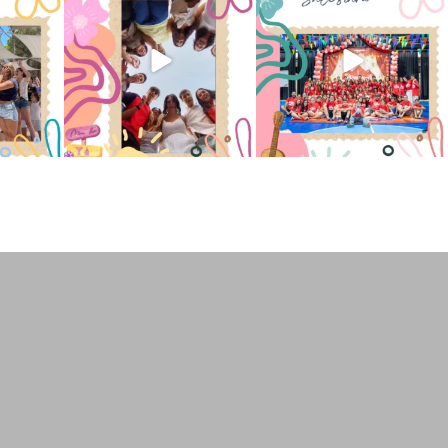
nto
...
invade el Campamento
...
grande de su
...
2
6
0
66
1