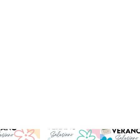
verano sin que sea
viviendo la alegría en el
Que bonito todo lo que