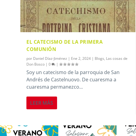
EL CATECISMO DE LA PRIMERA
COMUNIÓN
por
Daniel Díaz-Jiménez
|
Ene 2, 2024
|
Blogs
,
Las cosas de
Don Bosco
|
0
|
Soy un catecismo de la parroquia de San
Andrés de Castelnuovo. De cuaresma a
cuaresma permanezco...
LEER MÁS
Los alumnos de 6º de Primaria, 1º
La diversión y la alegría también
No hay 