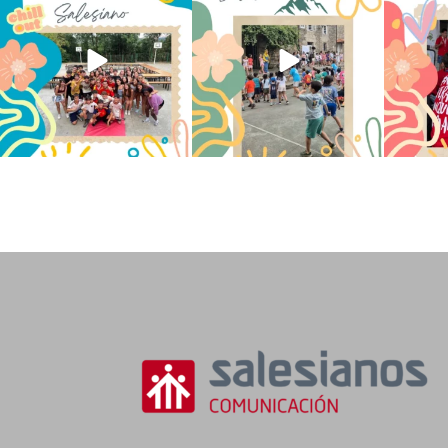
y 2º de la ESO
...
se han sentido
...
Salesi
145
2
93
0