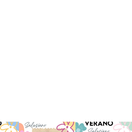
 han vivido
Superestrella!! 🌟 La música
La Orotava ha disfrutado a lo