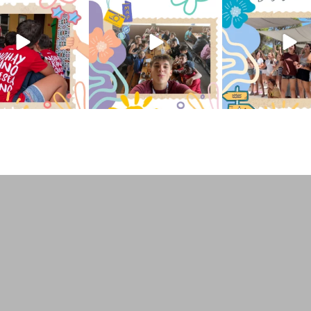
ano ❤️💫 en Luz 4
...
campamento Caravio
...
en el campame
194
0
91
2
251