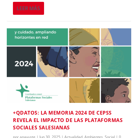
LEER MÁS
+QDATOS: LA MEMORIA 2024 DE CEPSS
REVELA EL IMPACTO DE LAS PLATAFORMAS
SOCIALES SALESIANAS
por
anayuste
|
Jun 30, 2025
|
Actualidad
,
Ambientes
,
Social
|
0