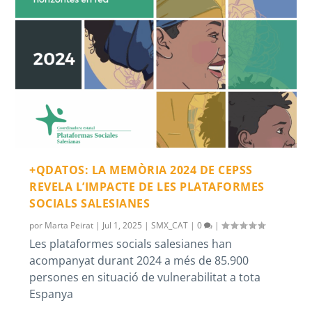
+QDATOS: LA MEMÒRIA 2024 DE CEPSS
REVELA L’IMPACTE DE LES PLATAFORMES
SOCIALS SALESIANES
por
Marta Peirat
|
Jul 1, 2025
|
SMX_CAT
|
0
|
Les plataformes socials salesianes han
acompanyat durant 2024 a més de 85.900
persones en situació de vulnerabilitat a tota
Espanya