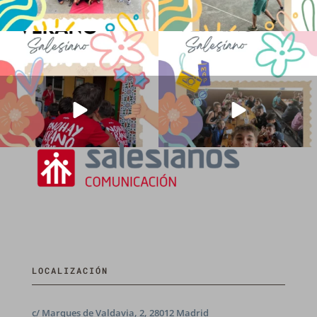
No hay verano sin que sea Salesiano ❤️
viviendo la alegría en el campamento
💫 en Luz 4
...
Caravio
...
194
0
91
2
LOCALIZACIÓN
c/ Marques de Valdavia, 2, 28012 Madrid