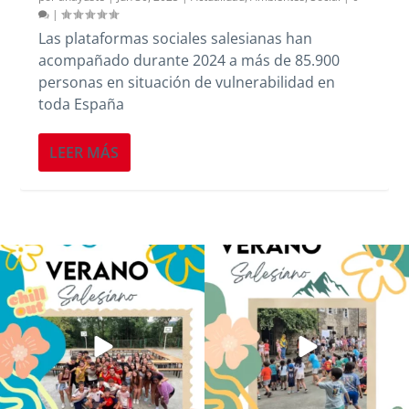
|
Las plataformas sociales salesianas han
acompañado durante 2024 a más de 85.900
personas en situación de vulnerabilidad en
toda España
LEER MÁS
Los alumnos de 6º de Primaria, 1º y 2º
La diversión y la alegría también se han
de la ESO
...
sentido
...
145
2
91
0