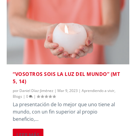
“VOSOTROS SOIS LA LUZ DEL MUNDO” (MT
5, 14)
por
Daniel Díaz-Jiménez
|
Mar 9, 2023
|
Aprendiendo a vivir
,
Blogs
|
0
|
La presentación de lo mejor que uno tiene al
mundo, con un fin superior al propio
beneficio,...
LEER MÁS