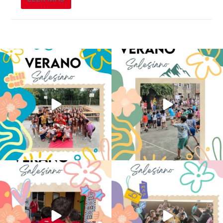
Los alumnos de 6º de Primaria, 1º y 2º
La diversión y la alegría también se han
de la ESO
...
sentido
...
145
2
95
0
No hay verano sin que sea Salesiano ❤️
viviendo la alegría en el campamento
💫 en Luz 4
...
Caravio
...
194
0
92
2