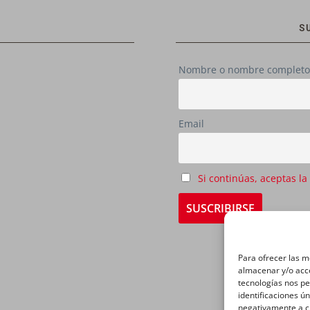
S
Nombre o nombre completo
Email
Si continúas, aceptas la
Para ofrecer las m
almacenar y/o acce
tecnologías nos p
identificaciones ún
negativamente a ci