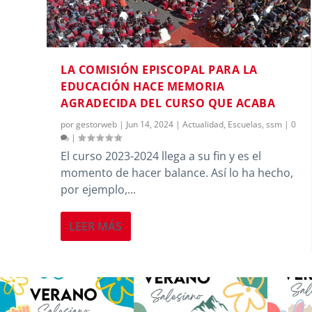
LA COMISIÓN EPISCOPAL PARA LA
EDUCACIÓN HACE MEMORIA
AGRADECIDA DEL CURSO QUE ACABA
por
gestorweb
|
Jun 14, 2024
|
Actualidad
,
Escuelas
,
ssm
|
0
|
El curso 2023-2024 llega a su fin y es el
momento de hacer balance. Así lo ha hecho,
por ejemplo,...
LEER MÁS
Los alumnos de 6º de Primaria, 1º
La diversión y la alegría también
No hay 
y 2º de la ESO
...
se han sentido
...
Salesi