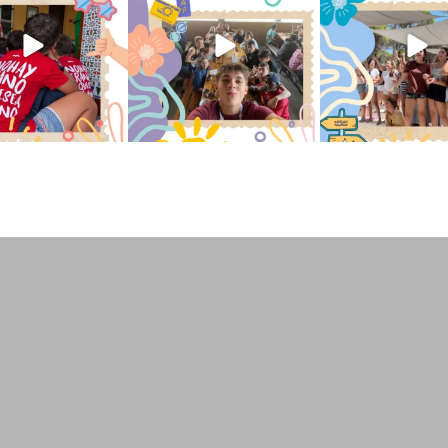
194
0
92
2
252