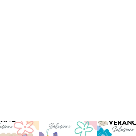
verano sin que sea
viviendo la alegría en el
Que bonito todo lo que
ano ❤️💫 en Luz 4
...
campamento Caravio
...
en el campame