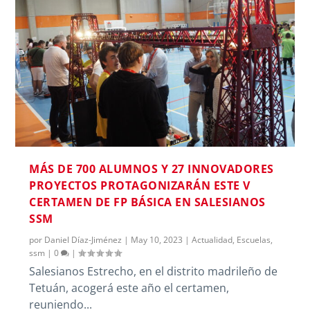
MÁS DE 700 ALUMNOS Y 27 INNOVADORES
PROYECTOS PROTAGONIZARÁN ESTE V
CERTAMEN DE FP BÁSICA EN SALESIANOS
SSM
por
Daniel Díaz-Jiménez
|
May 10, 2023
|
Actualidad
,
Escuelas
,
ssm
|
0
|
Salesianos Estrecho, en el distrito madrileño de
Tetuán, acogerá este año el certamen,
reuniendo...