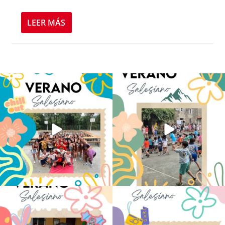
LEER MÁS
Los alumnos de 6º de Primaria, 1º y 2º
La diversión y la alegría también se han
de la ESO
...
sentido
...
146
2
95
0
No hay verano sin que sea Salesiano ❤️
viviendo la alegría en el campamento
💫 en Luz 4
...
Caravio
...
194
0
93
2