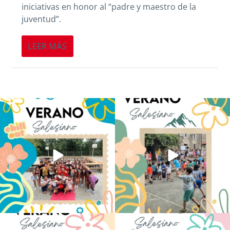
iniciativas en honor al “padre y maestro de la
juventud”.
LEER MÁS
Los alumnos de 6º de Primaria, 1º y 2º
La diversión y la alegría también se han
de la ESO
...
sentido
...
146
2
95
0
No hay verano sin que sea Salesiano ❤️
viviendo la alegría en el campamento