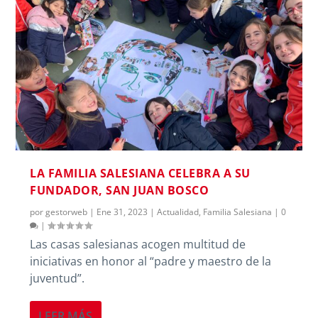
LA FAMILIA SALESIANA CELEBRA A SU
FUNDADOR, SAN JUAN BOSCO
por
gestorweb
|
Ene 31, 2023
|
Actualidad
,
Familia Salesiana
|
0
|
Las casas salesianas acogen multitud de
iniciativas en honor al “padre y maestro de la
juventud”.
LEER MÁS