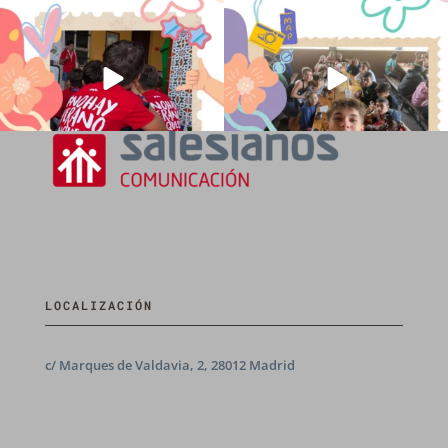
💫 en Luz 4
...
Caravio
...
194
0
93
2
LOCALIZACIÓN
c/ Marques de Valdavia, 2, 28012 Madrid