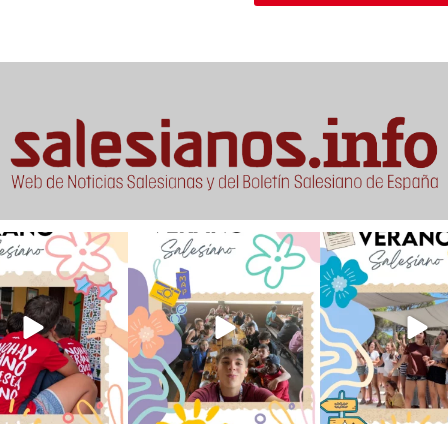
verano sin que sea
viviendo la alegría en el
Que bonito todo lo que
ano ❤️💫 en Luz 4
...
campamento Caravio
...
en el campame
194
0
92
2
252