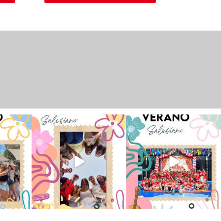
 han vivido
Superestrella!! 🌟 La música
La Orotava ha disfrutado a lo
nto
...
invade el Campamento
...
grande de su
...
2
6
0
66
1