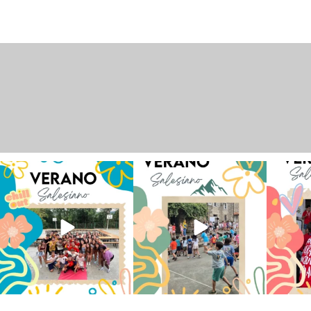
Los alumnos de 6º de Primaria, 1º
La diversión y la alegría también
No hay 
y 2º de la ESO
...
se han sentido
...
Salesi
145
2
95
0