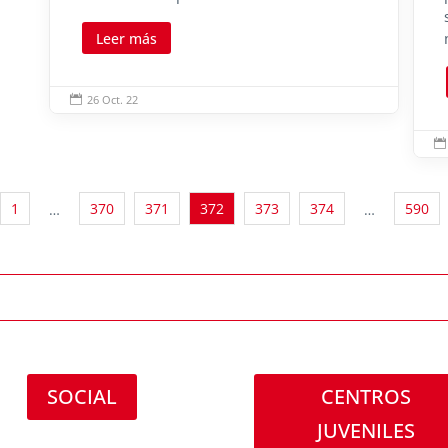
Leer más
26 Oct. 22


1
370
371
372
373
374
590
…
…
SOCIAL
CENTROS
JUVENILES