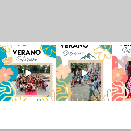
Los alumnos de 6º de Primaria, 1º
La diversión y la alegría también
No hay 
y 2º de la ESO
...
se han sentido
...
Salesi
145
2
93
0