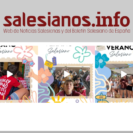
verano sin que sea
viviendo la alegría en el
Que bonito todo lo que
ano ❤️💫 en Luz 4
...
campamento Caravio
...
en el campame
194
0
91
2
251