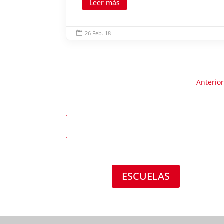
Leer más
26 Feb. 18

Anterior
ESCUELAS