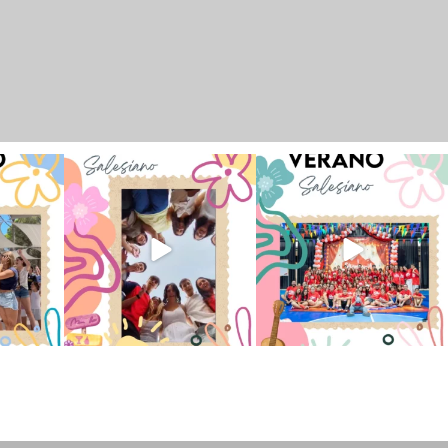
 han vivido
Superestrella!! 🌟 La música
La Orotava ha disfrutado a lo
nto
...
invade el Campamento
...
grande de su
...
2
6
0
66
1