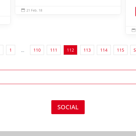
21 Feb. 18


1
110
111
112
113
114
115
S
…
SOCIAL