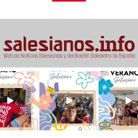
verano sin que sea
viviendo la alegría en el
Que bonito todo lo que
ano ❤️💫 en Luz 4
...
campamento Caravio
...
en el campame
194
0
91
2
251