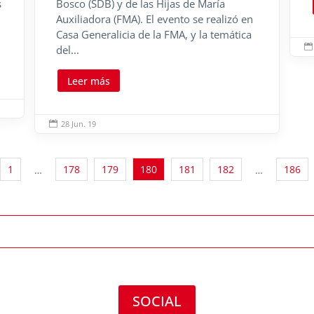
s
Bosco (SDB) y de las Hijas de María
Auxiliadora (FMA). El evento se realizó en
Casa Generalicia de la FMA, y la temática

del...
Leer más
28 Jun. 19

1
178
179
180
181
182
186
…
…
SOCIAL