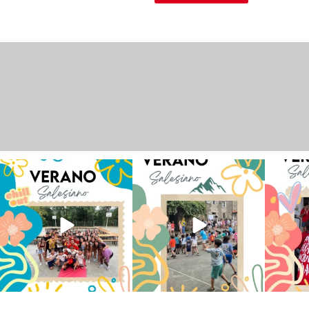
Los alumnos de 6º de Primaria, 1º
La diversión y la alegría también
No hay 
y 2º de la ESO
...
se han sentido
...
Salesi
145
2
93
0