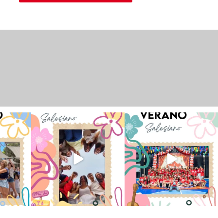
 han vivido
Superestrella!! 🌟 La música
La Orotava ha disfrutado a lo
nto
...
invade el Campamento
...
grande de su
...
2
6
0
66
1