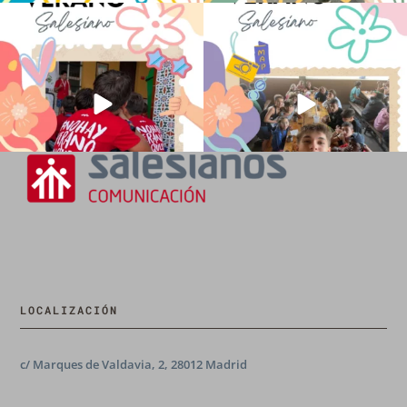
No hay verano sin que sea Salesiano ❤️
viviendo la alegría en el campamento
💫 en Luz 4
...
Caravio
...
194
0
91
2
LOCALIZACIÓN
c/ Marques de Valdavia, 2, 28012 Madrid