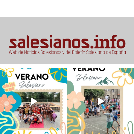
Los alumnos de 6º de Primaria, 1º y 2º
La diversión y la alegría también se han
de la ESO
...
sentido
...
145
2
93
0