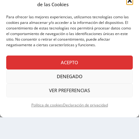
de las Cookies
Para ofrecer las mejores experiencias, utilizamos tecnologías como las
Si continúas, aceptas la política de privacidad
cookies para almacenar y/o acceder a la información del dispositivo. El
consentimiento de estas tecnologías nos permitirá procesar datos como
el comportamiento de navegación o las identificaciones únicas en este
sitio. No consentir o retirar el consentimiento, puede afectar
negativamente a ciertas características y funciones.
ACEPTO
DENEGADO
AVISO LEGAL
|
POLÍTICA DE PRIVACIDAD
|
POLÍTICA
VER PREFERENCIAS
DE COOKIES
Política de cookies
Declaración de privacidad