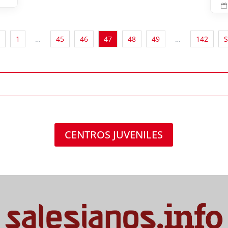

1
45
46
47
48
49
142
S
…
…
CENTROS JUVENILES