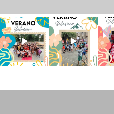
Los alumnos de 6º de Primaria, 1º
La diversión y la alegría también
No hay 
y 2º de la ESO
...
se han sentido
...
Salesi
145
2
93
0