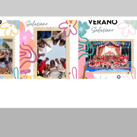
 han vivido
Superestrella!! 🌟 La música
La Orotava ha disfrutado a lo
nto
...
invade el Campamento
...
grande de su
...
2
6
0
66
1