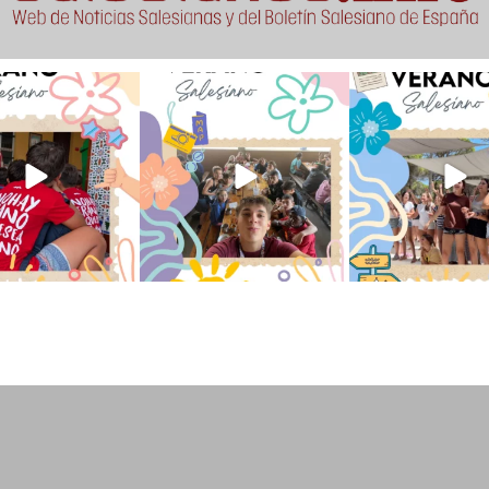
verano sin que sea
viviendo la alegría en el
Que bonito todo lo que
ano ❤️💫 en Luz 4
...
campamento Caravio
...
en el campame
194
0
91
2
251