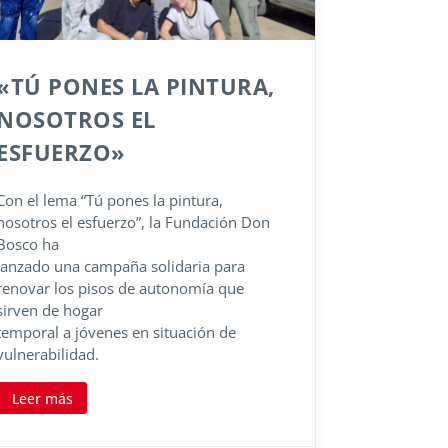
«TÚ PONES LA PINTURA,
NOSOTROS EL
ESFUERZO»
Con el lema “Tú pones la pintura,
nosotros el esfuerzo”, la Fundación Don
Bosco ha
lanzado una campaña solidaria para
renovar los pisos de autonomía que
sirven de hogar
temporal a jóvenes en situación de
vulnerabilidad.
Leer más