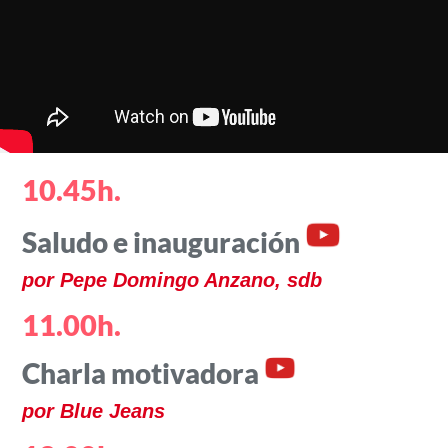
10.45h.
Saludo e inauguración
por Pepe Domingo Anzano, sdb
11.00h.
Charla motivadora
por Blue Jeans