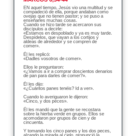
EN aquel tiempo, Jesús vio una multitud y se
compadeció de ella, porque andaban como
ovejas que no tienen pastor; y se puso a
enseñarles muchas cosas.
Cuando se hizo tarde se acercaron sus
discípulos a decirle:
«Estamos en despoblado y ya es muy tarde.
Despídelos, que vayan a los cortijos y
aldeas de alrededor y se compren de
comer».
Él Ies replicó:
«Dadles vosotros de comer».
Ellos le preguntaron:
«¿Vamos a ir a comprar doscientos denarios
de pan para darles de comer?».
Él les dijo:
«¿Cuántos panes tenéis? Id a ver».
Cuando lo averiguaron le dijeron:
«Cinco, y dos peces».
Él les mandó que la gente se recostara
sobre la hierba verde en grupos. Ellos se
acomodaron por grupos de cien y de
cincuenta.
Y tomando los cinco panes y los dos peces,
alzando la mirada al cielo, pronunció la