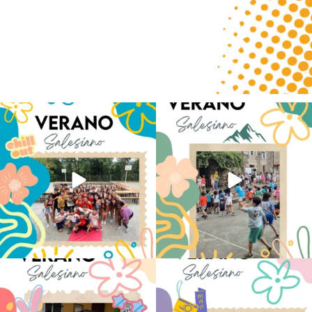
Los alumnos de 6º de Primaria, 1º y 2º de
La diversión y la alegría también se han
la ESO
...
sentido
...
145
2
95
0
No hay verano sin que sea Salesiano ❤️
viviendo la alegría en el campamento
💫 en Luz 4
...
Caravio
...
194
0
92
2