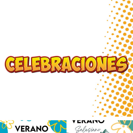
Los alumnos de 6º de Primaria, 1º y 2º de
La diversión y la alegría también se han
la ESO
...
sentido
...