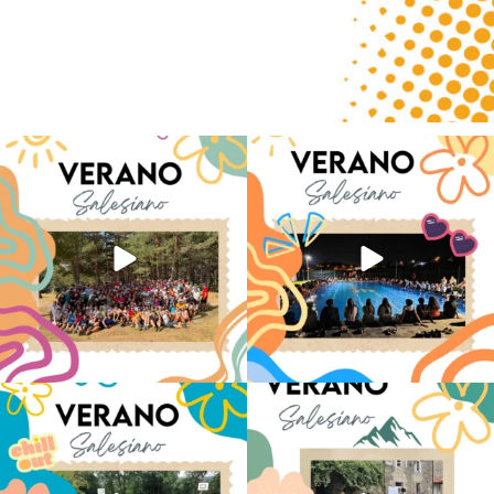
Quintanar ha reunido a los Centro
Volvemos con el corazón bien llenito de
Juveniles de
...
ADOS
...
144
1
36
0
Los alumnos de 6º de Primaria, 1º y 2º de
La diversión y la alegría también se han
la ESO
...
sentido
...
147
2
98
0