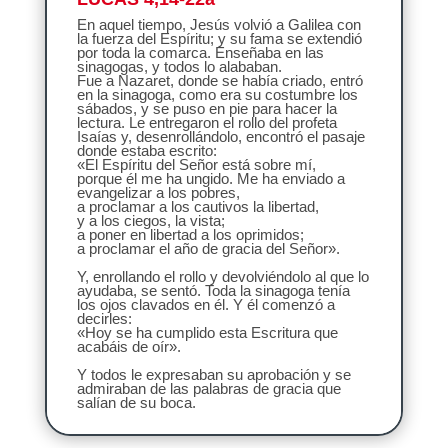
En aquel tiempo, Jesús volvió a Galilea con
la fuerza del Espíritu; y su fama se extendió
por toda la comarca. Enseñaba en las
sinagogas, y todos lo alababan.
Fue a Nazaret, donde se había criado, entró
en la sinagoga, como era su costumbre los
sábados, y se puso en pie para hacer la
lectura. Le entregaron el rollo del profeta
Isaías y, desenrollándolo, encontró el pasaje
donde estaba escrito:
«El Espíritu del Señor está sobre mí,
porque él me ha ungido. Me ha enviado a
evangelizar a los pobres,
a proclamar a los cautivos la libertad,
y a los ciegos, la vista;
a poner en libertad a los oprimidos;
a proclamar el año de gracia del Señor».
Y, enrollando el rollo y devolviéndolo al que lo
ayudaba, se sentó. Toda la sinagoga tenía
los ojos clavados en él. Y él comenzó a
decirles:
«Hoy se ha cumplido esta Escritura que
acabáis de oír».
Y todos le expresaban su aprobación y se
admiraban de las palabras de gracia que
salían de su boca.