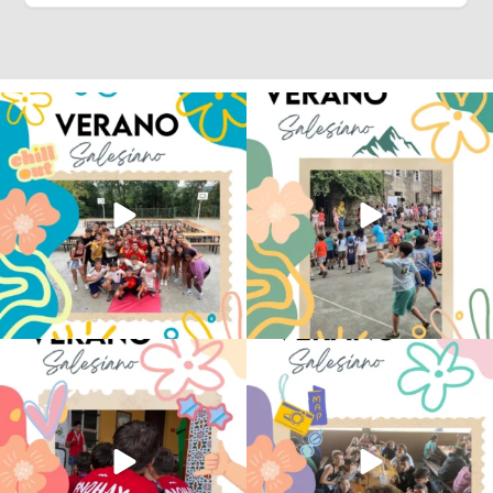
Los alumnos de 6º de Primaria, 1º y 2º
La diversión y la alegría también se han
de la ESO
...
sentido
...
145
2
92
0
No hay verano sin que sea Salesiano ❤️
viviendo la alegría en el campamento
💫 en Luz 4
...
Caravio
...
194
0
91
2