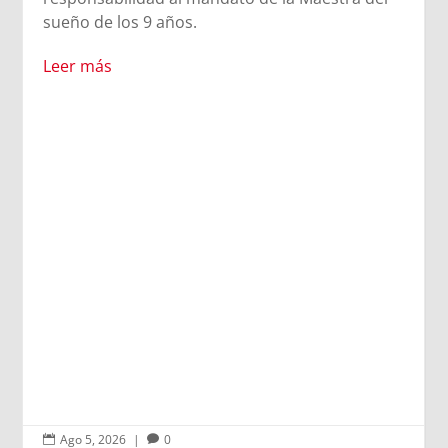
participantes tuvieron la oportunidad de
recorrer los lugares que marcaron la infancia
de San Juan Bosco. Desde la casa donde creció
hasta el lugar del sueño de los 9 años, los
participantes experimentaron la esencia del
carisma salesiano.
Leer más
Ago 4, 2026
|
0

