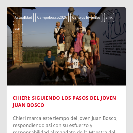
Actualidad
Campobosco2026
Centros Juveniles
smx
ssm
EN EL COLLE DON BOSCO: UN DÍA PARA
CONECTAR CON LAS RAÍCES SALESIANAS
,
El Campobosco 2026 vive una jornada
emocionante en I Becchi, donde los jóvenes