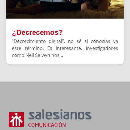
¿Decrecemos?
“Decrecimiento digital”, no sé si conocías ya
este término. Es interesante. Investigadores
como Neil Selwyn nos...