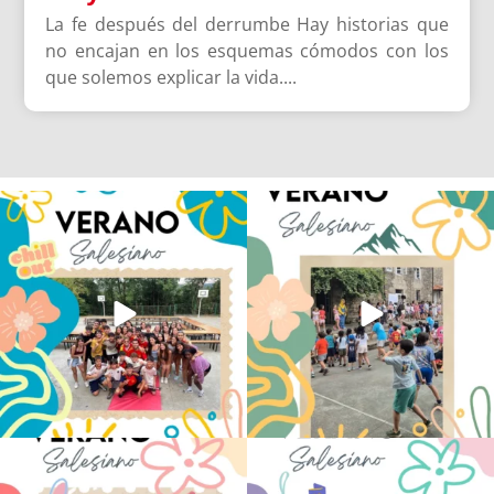
La fe después del derrumbe Hay historias que
no encajan en los esquemas cómodos con los
que solemos explicar la vida....
Los alumnos de 6º de Primaria, 1º y 2º
La diversión y la alegría también se han
de la ESO
...
sentido
...
145
2
95
0
No hay verano sin que sea Salesiano ❤️
viviendo la alegría en el campamento
💫 en Luz 4
...
Caravio
...