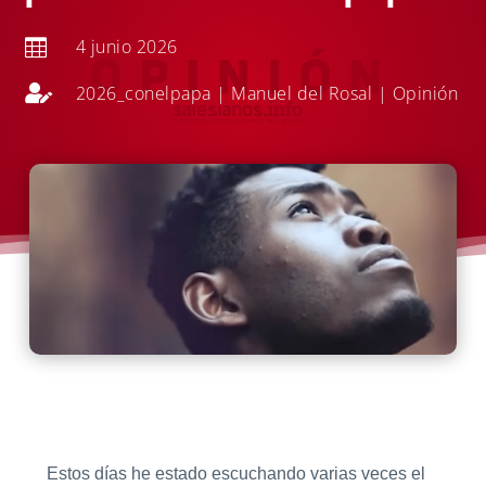
4 junio 2026


2026_conelpapa
|
Manuel del Rosal
|
Opinión
Estos días he estado escuchando varias veces el