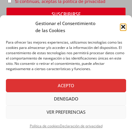
Si continúas, aceptas la política de privacidad
Gestionar el Consentimiento
de las Cookies
Para ofrecer las mejores experiencias, utilizamos tecnologías como las
cookies para almacenar y/o acceder a la información del dispositivo. El
consentimiento de estas tecnologías nos permitirá procesar datos como
el comportamiento de navegación o las identificaciones únicas en este
sitio. No consentir o retirar el consentimiento, puede afectar
AVISO LEGAL
|
POLÍTICA DE PRIVACIDAD
|
POLÍTICA
negativamente a ciertas características y funciones.
DE COOKIES
ACEPTO
DENEGADO
VER PREFERENCIAS
Copyright © 2026 SALESIANOS COMUNICACIÓN
Política de cookies
Declaración de privacidad