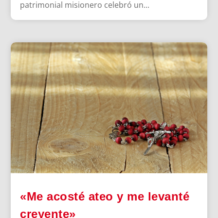
patrimonial misionero celebró un...
«Me acosté ateo y me levanté
creyente»