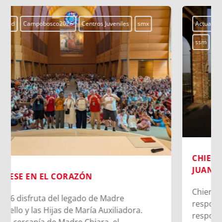
Actualidad
Campobosco2026
Centros Juveniles
smx
ssm
CHIERI: SIGUIENDO LOS PASOS DEL JOVEN
JUAN BOSCO
Chieri marca este tiempo del joven Juan Bosco,
respondiendo así con su esfuerzo y
responsabilidad al mandato de la Maestra del