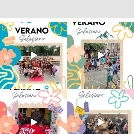
Los alumnos de 6º de Primaria, 1º y 2º
La diversión y la alegría también se han
de la ESO
...
sentido
...
145
2
93
0
No hay verano sin que sea Salesiano ❤️
viviendo la alegría en el campamento
💫 en Luz 4
...
Caravio
...
194
0
91
2