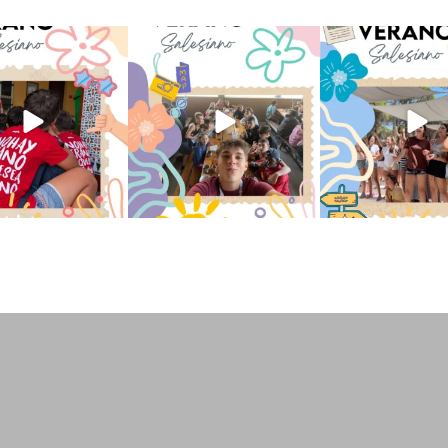
verano sin que sea
viviendo la alegría en el
Que bonito todo lo que
ano ❤️💫 en Luz 4
...
campamento Caravio
...
en el campame
194
0
91
2
251