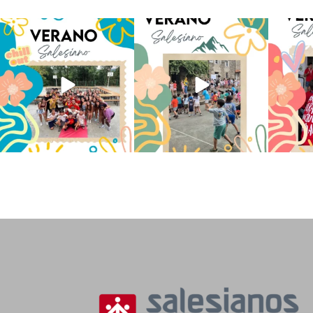
Los alumnos de 6º de Primaria, 1º
La diversión y la alegría también
No hay 
y 2º de la ESO
...
se han sentido
...
Salesi
145
2
93
0