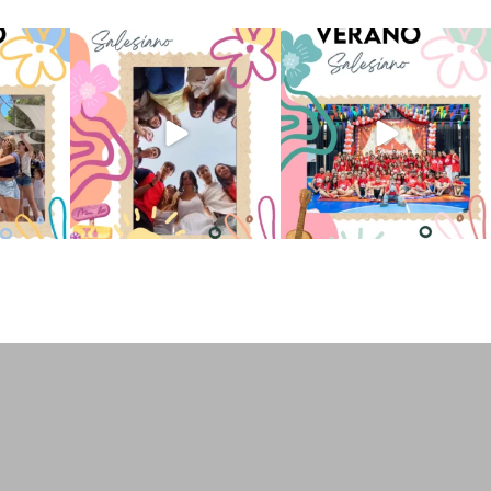
 han vivido
Superestrella!! 🌟 La música
La Orotava ha disfrutado a lo
nto
...
invade el Campamento
...
grande de su
...
2
6
0
66
1