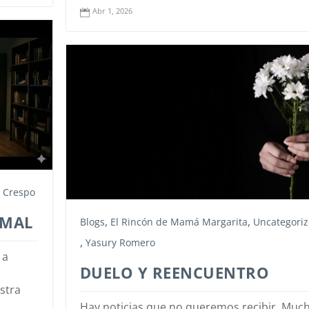
Abr 1, 2026

 Crespo
RMAL
,
,
Blogs
El Rincón de Mamá Margarita
Uncategori
,
Yasury Romero
 a
DUELO Y REENCUENTRO
stra
Hay noticias que no queremos recibir. Muc