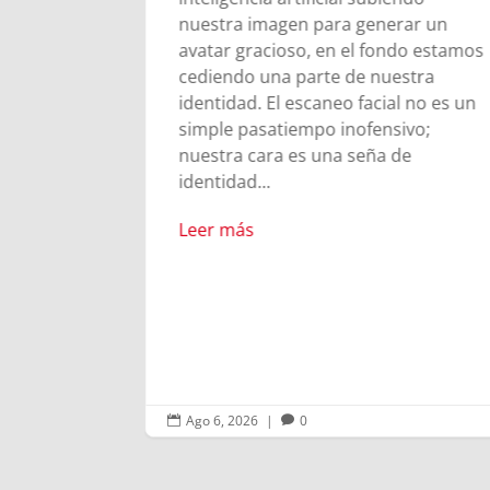
arrio en
nuestra imagen para generar un
osco inicia
avatar gracioso, en el fondo estamos
s
cediendo una parte de nuestra
rigen del
identidad. El escaneo facial no es un
simple pasatiempo inofensivo;
nuestra cara es una seña de
identidad...
Leer más
Ago 6, 2026
|
0

