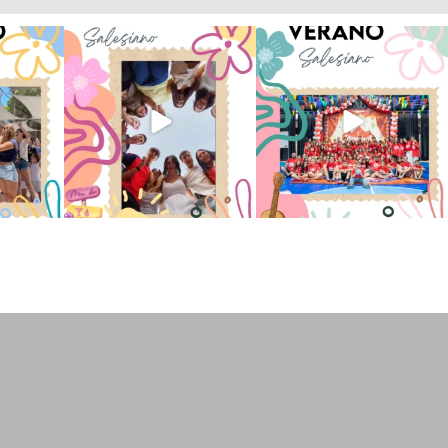
 han vivido
Superestrella!! 🌟 La música
La Orotava ha disfrutado a lo
nto
...
invade el Campamento
...
grande de su
...
2
6
0
66
1