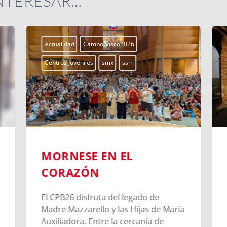
INTERESAR…
Actualidad
Campobosco2026
Centros Juveniles
smx
ssm
MORNESE EN EL
CORAZÓN
El CPB26 disfruta del legado de
Madre Mazzarello y las Hijas de María
Auxiliadora. Entre la cercanía de