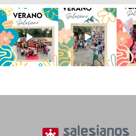
Los alumnos de 6º de Primaria, 1º
La diversión y la alegría también
No hay 
y 2º de la ESO
...
se han sentido
...
Salesi
145
2
93
0