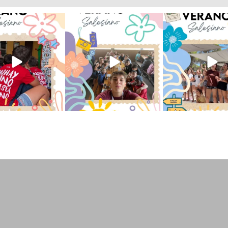
verano sin que sea
viviendo la alegría en el
Que bonito todo lo que
ano ❤️💫 en Luz 4
...
campamento Caravio
...
en el campame
194
0
91
2
251