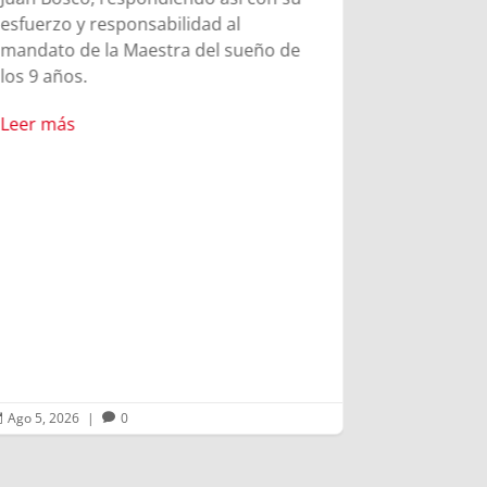
El Campob
esfuerzo y responsabilidad al
jornada em
mandato de la Maestra del sueño de
donde los 
los 9 años.
tuvieron l
los lugare
Leer más
de San Jua
donde crec
de los 9 añ
experiment
carisma sa
Leer más
Ago 5, 2026
|
0
Ago 4, 2026


