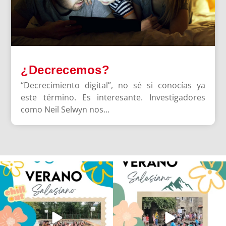
¿Decrecemos?
“Decrecimiento digital”, no sé si conocías ya
este término. Es interesante. Investigadores
como Neil Selwyn nos...
Los alumnos de 6º de Primaria, 1º y 2º
La diversión y la alegría también se han
de la ESO
...
sentido
...
145
2
93
0