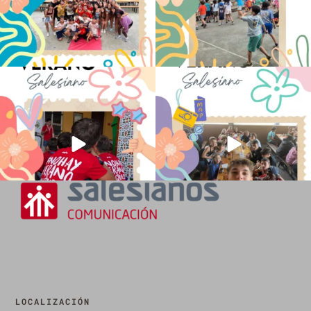
No hay verano sin que sea Salesiano ❤️
viviendo la alegría en el campamento
💫 en Luz 4
...
Caravio
...
194
0
91
2
LOCALIZACIÓN