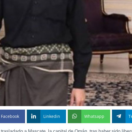
Facebook
Linkedin
Whatsapp
T
 trasladado a Mascate, la capital de Omán, tras haber sido liber