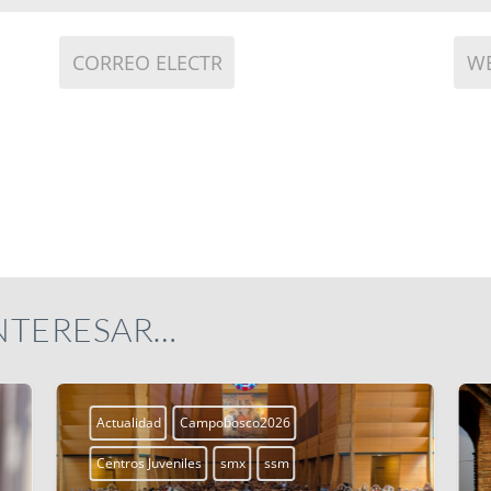
INTERESAR…
Actualidad
Campobosco2026
Centros Juveniles
smx
ssm