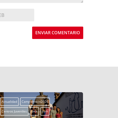
ENVIAR COMENTARIO
Actualidad
Campobosco2026
Actualidad
Centros Juveniles
smx
ssm
Centros Juven