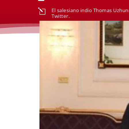
El salesiano indio Thomas Uzhunna
l
Twitter.