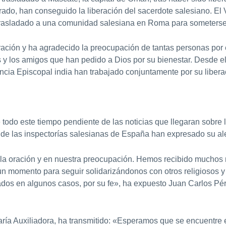
do, han conseguido la liberación del sacerdote salesiano. El V
trasladado a una comunidad salesiana en Roma para someters
eración y ha agradecido la preocupación de tantas personas po
y los amigos que han pedido a Dios por su bienestar. Desde el 
encia Episcopal india han trabajado conjuntamente por su libera
todo este tiempo pendiente de las noticias que llegaran sobre l
es de las inspectorías salesianas de España han expresado su al
la oración y en nuestra preocupación. Hemos recibido muchos 
un momento para seguir solidarizándonos con otros religiosos y 
ados en algunos casos, por su fe», ha expuesto Juan Carlos Pé
aría Auxiliadora, ha transmitido: «Esperamos que se encuentre 