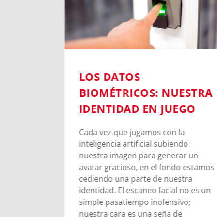
BLE EN
LOS DATOS
UNA
BIOMÉTRICOS: NUESTRA
E DON
IDENTIDAD EN JUEGO
Cada vez que jugamos con la
inteligencia artificial subiendo
arrio en
nuestra imagen para generar un
osco inicia
avatar gracioso, en el fondo estamos
s
cediendo una parte de nuestra
rigen del
identidad. El escaneo facial no es un
simple pasatiempo inofensivo;
nuestra cara es una seña de