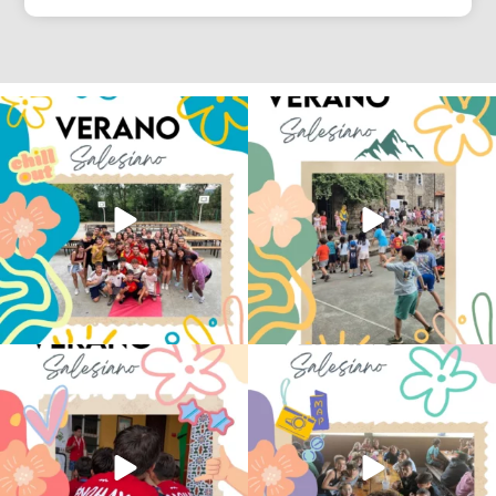
Los alumnos de 6º de Primaria, 1º y 2º
La diversión y la alegría también se han
de la ESO
...
sentido
...
146
2
97
0
No hay verano sin que sea Salesiano ❤️
viviendo la alegría en el campamento
💫 en Luz 4
...
Caravio
...
196
0
93
2