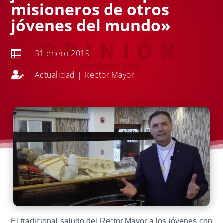
misioneros de otros
jóvenes del mundo»
31 enero 2019


Actualidad
|
Rector Mayor
El tradicional saludo del Rector Mayor a los jóvenes con