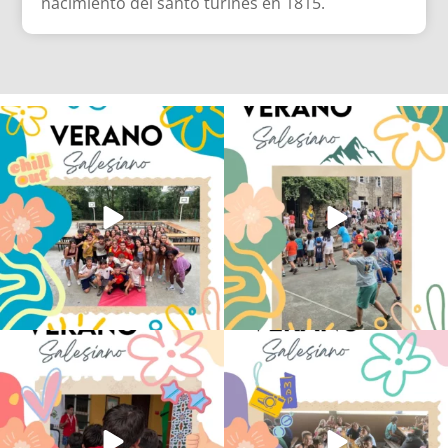
nacimiento del santo turinés en 1815.
Los alumnos de 6º de Primaria, 1º y 2º
La diversión y la alegría también se han
de la ESO
...
sentido
...
145
2
91
0
No hay verano sin que sea Salesiano ❤️
viviendo la alegría en el campamento
💫 en Luz 4
...
Caravio
...
194
0
91
2