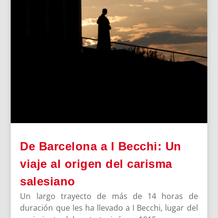
De Barcelona a I Becchi: Un
viaje al origen del carisma
salesiano
Un largo trayecto de más de 14 horas de
duración que les ha llevado a I Becchi, lugar del