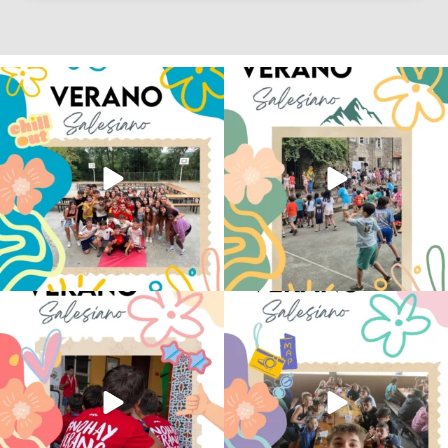
Los alumnos de 6º de Primaria, 1º y 2º
La diversión y la alegría también se han
de la ESO
...
sentido
...
145
2
93
0
No hay verano sin que sea Salesiano ❤️
viviendo la alegría en el campamento
💫 en Luz 4
...
Caravio
...
194
0
91
2