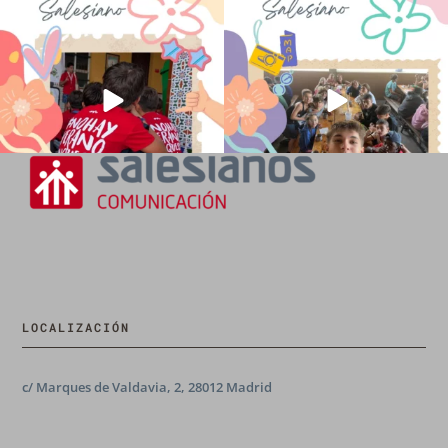
No hay verano sin que sea Salesiano ❤️
viviendo la alegría en el campamento
💫 en Luz 4
...
Caravio
...
194
0
91
2
LOCALIZACIÓN
c/ Marques de Valdavia, 2, 28012 Madrid