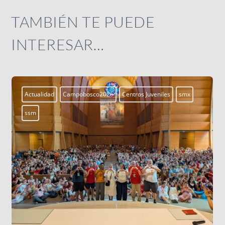
TAMBIÉN TE PUEDE
INTERESAR…
Actualidad
Campobosco2026
Centros Juveniles
smx
ssm