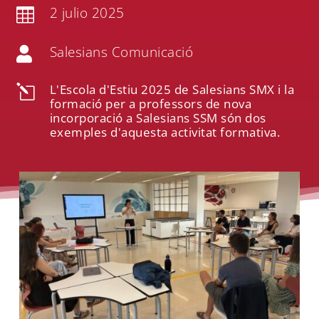
2 julio 2025

Salesians Comunicació

L'Escola d'Estiu 2025 de Salesians SMX i la
l
formació per a professors de nova
incorporació a Salesians SSM són dos
exemples d'aquesta activitat formativa.