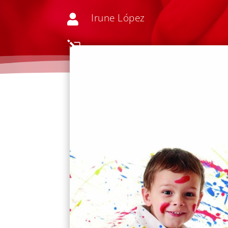
Irune López

l