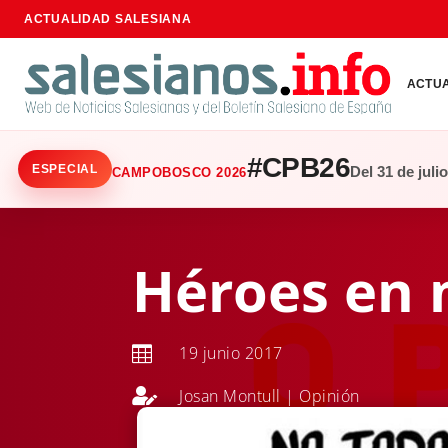
ACTUALIDAD SALESIANA
ACTU
#CPB26
ESPECIAL
Del 31 de juli
CAMPOBOSCO 2026
Héroes en
19 junio 2017


Josan Montull
|
Opinión