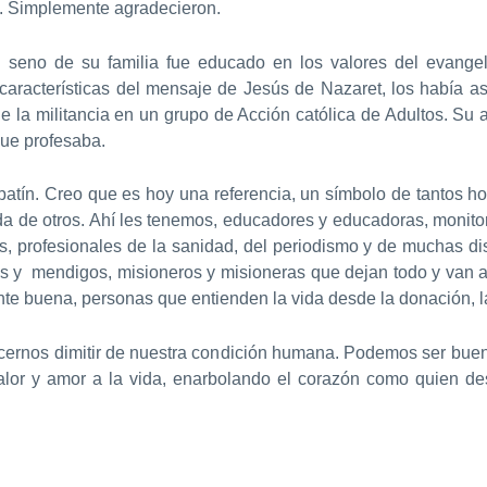
s. Simplemente agradecieron.
el seno de su familia fue educado en los valores del evangeli
 características del mensaje de Jesús de Nazaret, los había a
 de la militancia en un grupo de Acción católica de Adultos. Su 
que profesaba.
patín. Creo que es hoy una referencia, un símbolo de tantos h
ida de otros. Ahí les tenemos, educadores y educadoras, monitor
s, profesionales de la sanidad, del periodismo y de muchas di
s y mendigos, misioneros y misioneras que dejan todo y van a v
e buena, personas que entienden la vida desde la donación, la
hacernos dimitir de nuestra condición humana. Podemos ser bu
lor y amor a la vida, enarbolando el corazón como quien des