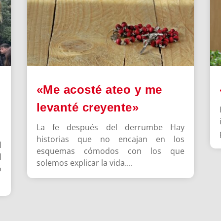
«Me acosté ateo y me
levanté creyente»
La fe después del derrumbe Hay
historias que no encajan en los
l
esquemas cómodos con los que
l
solemos explicar la vida....
ó