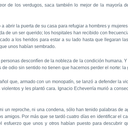
peor de los verdugos, saca también lo mejor de la mayoría d
 abrir la puerta de su casa para refugiar a hombres y mujeres 
da de un ser querido; los hospitales han recibido con frecuenc
cado a los heridos para estar a su lado hasta que llegaran l
l que unos habían sembrado.
s personas desconfíen de la nobleza de la condición humana. Y
de odio sin sentido no tienen que hacernos perder el norte: la
añol que, armado con un monopatín, se lanzó a defender la v
 los violentos y les plantó cara. Ignacio Echeverría murió a con
; ni un reproche, ni una condena, sólo han tenido palabras de 
los amigos. Por más que se tardó cuatro días en identificar el 
el esfuerzo que unos y otros habían puesto para descubrir 