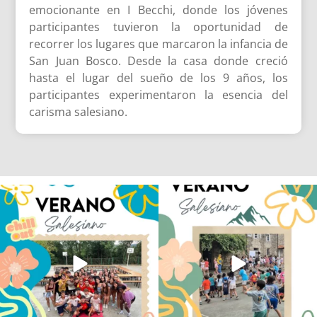
emocionante en I Becchi, donde los jóvenes
participantes tuvieron la oportunidad de
recorrer los lugares que marcaron la infancia de
San Juan Bosco. Desde la casa donde creció
hasta el lugar del sueño de los 9 años, los
participantes experimentaron la esencia del
carisma salesiano.
Los alumnos de 6º de Primaria, 1º y 2º
La diversión y la alegría también se han
de la ESO
...
sentido
...
145
2
93
0