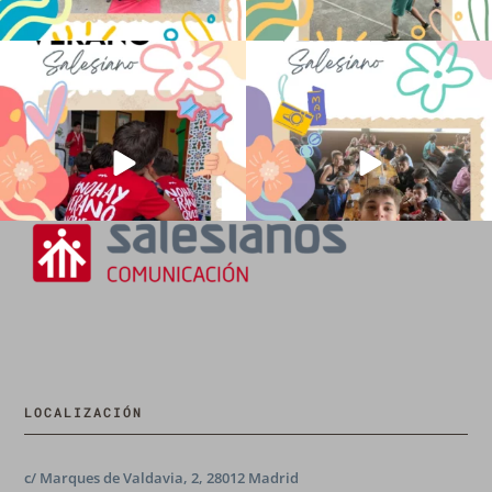
No hay verano sin que sea Salesiano ❤️
viviendo la alegría en el campamento
💫 en Luz 4
...
Caravio
...
194
0
91
2
LOCALIZACIÓN
c/ Marques de Valdavia, 2, 28012 Madrid