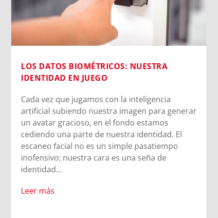
NUESTRA
MORNESE EN EL CORAZÓN
El CPB26 disfruta del legado de M
teligencia
Mazzarello y las Hijas de María Aux
agen para generar
Entre la cercanía de Madre Chiara,
o estamos
testimonio vivo de las salesianas y 
identidad. El
compartida en el oratorio, los jóv
e pasatiempo
descubrieron que el legado de Ma
a seña de
Mazzarello sigue latiendo en cada
se abre a Dios. A veces, los camin
pero los encuentros más importa
igualmente.