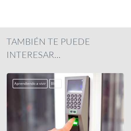
TAMBIÉN TE PUEDE
INTERESAR…
Actualidad
Campobosco2026
Centros Ju
ssm