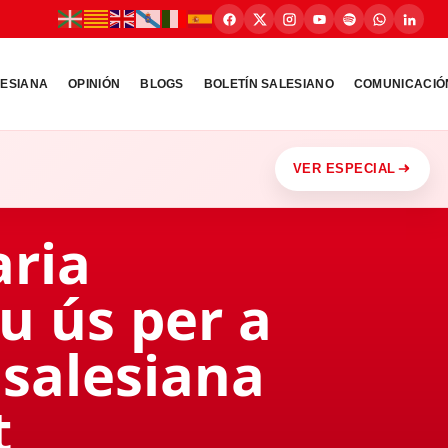
LESIANA
OPINIÓN
BLOGS
BOLETÍN SALESIANO
COMUNICACIÓ
VER ESPECIAL
aria
u ús per a
a salesiana
t