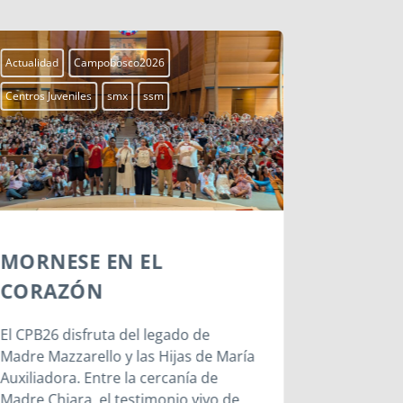
Actualidad
Campobosco2026
Actualidad
Centros Juveniles
smx
ssm
Centros Juven
MORNESE EN EL
CHIERI
CORAZÓN
PASOS 
BOSCO
El CPB26 disfruta del legado de
Madre Mazzarello y las Hijas de María
Chieri mar
Auxiliadora. Entre la cercanía de
Juan Bosco
Madre Chiara, el testimonio vivo de