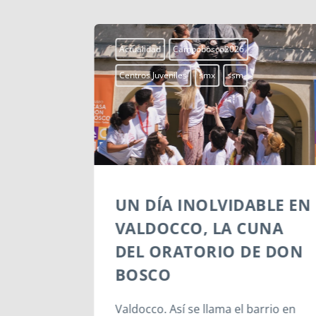
Actualidad
Campobosco2026
Centros Juveniles
smx
ssm
6:
UN DÍA INOLVIDABLE EN
NIL DE
VALDOCCO, LA CUNA
A DE
DEL ORATORIO DE DON
BOSCO
en Turín
Valdocco. Así se llama el barrio en