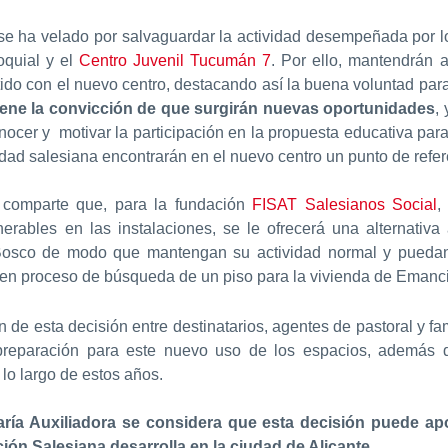
e ha velado por salvaguardar la actividad desempeñada por lo
oquial y el
Centro Juvenil Tucumán 7
. Por ello, mantendrán 
ido con el nuevo centro, destacando así la buena voluntad para
tiene la convicción de que surgirán nuevas oportunidades
,
nocer y motivar la participación en la propuesta educativa para 
dad salesiana encontrarán en el nuevo centro un punto de refere
 comparte que, para la fundación
FISAT Salesianos Social
,
nerables en las instalaciones, se le ofrecerá una alternati
 Bosco de modo que mantengan su actividad normal y puedan
 en proceso de búsqueda de un piso para la vivienda de Emanci
n de esta decisión entre destinatarios, agentes de pastoral y fa
reparación para este nuevo uso de los espacios, además de
 lo largo de estos años.
aría Auxiliadora se considera que esta decisión puede apo
ión Salesiana desarrolla en la ciudad de Alicante.