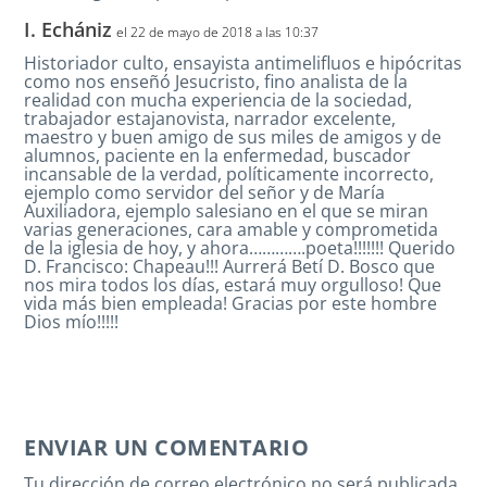
I. Echániz
el 22 de mayo de 2018 a las 10:37
Historiador culto, ensayista antimelifluos e hipócritas
como nos enseñó Jesucristo, fino analista de la
realidad con mucha experiencia de la sociedad,
trabajador estajanovista, narrador excelente,
maestro y buen amigo de sus miles de amigos y de
alumnos, paciente en la enfermedad, buscador
incansable de la verdad, políticamente incorrecto,
ejemplo como servidor del señor y de María
Auxiliadora, ejemplo salesiano en el que se miran
varias generaciones, cara amable y comprometida
de la iglesia de hoy, y ahora………….poeta!!!!!!! Querido
D. Francisco: Chapeau!!! Aurrerá Betí D. Bosco que
nos mira todos los días, estará muy orgulloso! Que
vida más bien empleada! Gracias por este hombre
Dios mío!!!!!
ENVIAR UN COMENTARIO
Tu dirección de correo electrónico no será publicada.