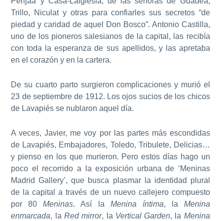
Perijaá y Casa-Laiglesia, de las señoras de Guadea,
Trillo, Niculat y otras para confiarles sus secretos “de
piedad y caridad de aquel Don Bosco”. Antonio Castilla,
uno de los pioneros salesianos de la capital, las recibía
con toda la esperanza de sus apellidos, y las apretaba
en el corazón y en la cartera.
De su cuarto parto surgieron complicaciones y murió el
23 de septiembre de 1912. Los ojos sucios de los chicos
de Lavapiés se nublaron aquel día.
A veces, Javier, me voy por las partes más escondidas
de Lavapiés, Embajadores, Toledo, Tribulete, Delicias…
y pienso en los que murieron. Pero estos días hago un
poco el recorrido a la exposición urbana de ‘Meninas
Madrid Gallery’, que busca plasmar la identidad plural
de la capital a través de un nuevo callejero compuesto
por 80
Meninas
. Así la
Menina íntima
, la
Menina
enmarcada
, la
Red mirror
, la
Vertical Garden
, la
Menina