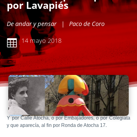
por Lavapiés
De andar y pensar
| Paco de Coro
14 mayo 2018

Y por Calle Atocha, o por Embajadores, o por Colegiata
y que aparecía, al fin por Ronda de Atocha 17.