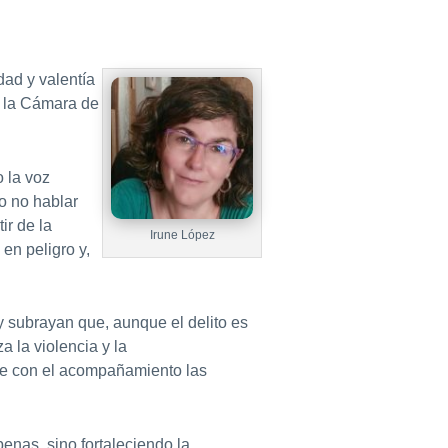
dad y valentía
n la Cámara de
 la voz
o no hablar
ir de la
Irune López
en peligro y,
 subrayan que, aunque el delito es
a la violencia y la
nde con el acompañamiento las
enas, sino fortaleciendo la