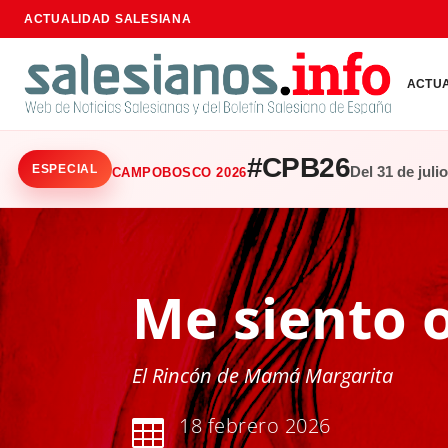
ACTUALIDAD SALESIANA
ACTU
#CPB26
ESPECIAL
Del 31 de juli
CAMPOBOSCO 2026
Me siento 
El Rincón de Mamá Margarita
18 febrero 2026
