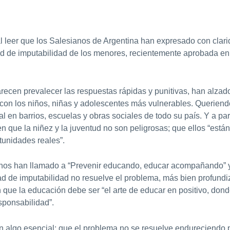
 leer que los Salesianos de Argentina han expresado con clari
ad de imputabilidad de los menores, recientemente aprobada e
ecen prevalecer las respuestas rápidas y punitivas, han alzado
 con los niños, niñas y adolescentes más vulnerables. Queriend
al en barrios, escuelas y obras sociales de todo su país. Y a part
n que la niñez y la juventud no son peligrosas; que ellos “están 
unidades reales”.
anos han llamado a “Prevenir educando, educar acompañando” y
ad de imputabilidad no resuelve el problema, más bien profundiz
 que la educación debe ser “el arte de educar en positivo, do
sponsabilidad”.
 algo esencial: que el problema no se resuelve endureciendo p