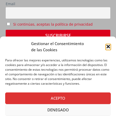
Email
Si continúas, aceptas la política de privacidad
Gestionar el Consentimiento
de las Cookies
Para ofrecer las mejores experiencias, utilizamos tecnologías como las
cookies para almacenar y/o acceder a la información del dispositivo. El
consentimiento de estas tecnologías nos permitirá procesar datos como
el comportamiento de navegación o las identificaciones únicas en este
sitio. No consentir o retirar el consentimiento, puede afectar
AVISO LEGAL
|
POLÍTICA DE PRIVACIDAD
|
POLÍTICA
negativamente a ciertas características y funciones.
DE COOKIES
ACEPTO
DENEGADO