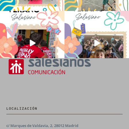
No hay verano sin que sea Salesiano ❤️
viviendo la alegría en el campamento
💫 en Luz 4
...
Caravio
...
194
0
92
2
LOCALIZACIÓN
c/ Marques de Valdavia, 2, 28012 Madrid