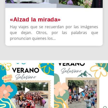
«Alzad la mirada»
Hay viajes que se recuerdan por las imágenes
que dejan. Otros, por las palabras que
pronuncian quienes los...
Los alumnos de 6º de Primaria, 1º y 2º
La diversión y la alegría también se han
de la ESO
...
sentido
...
145
2
95
0